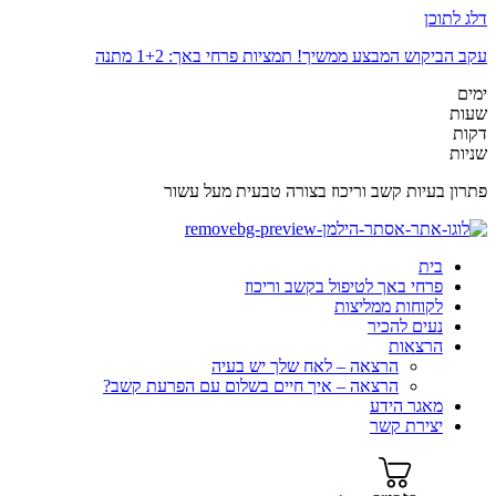
דלג לתוכן
עקב הביקוש המבצע ממשיך! תמציות פרחי באך: 1+2 מתנה
ימים
שעות
דקות
שניות
פתרון בעיות קשב וריכוז בצורה טבעית מעל עשור
בית
פרחי באך לטיפול בקשב וריכוז
לקוחות ממליצות
נעים להכיר
הרצאות
הרצאה – לאח שלך יש בעיה
הרצאה – איך חיים בשלום עם הפרעת קשב?
מאגר הידע
יצירת קשר