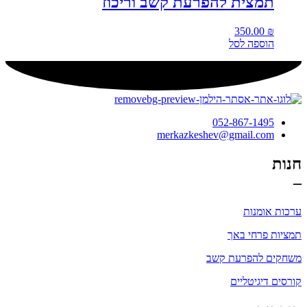
תמצית להפרעת קשב וריכוז
350.00
₪
הוספה לסל
052-867-1495
merkazkeshev@gmail.com
חנות
–
ערכות אומנות
תמציות פרחי באך
משחקים להפרעת קשב
קורסים דיגיטליים