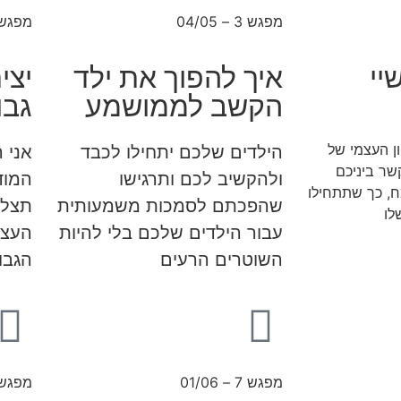
מפגש 3 – 04/05
מפגש 4 – /05
יי
איך להפוך את ילד
יצי
הקשב לממושמע
גבו
ן העצמי של
הילדים שלכם יתחילו לכבד
אני 
שר ביניכם
ולהקשיב לכם ותרגישו
המוד
מח, כך שתתחילו
שהפכתם לסמכות משמעותית
תצלי
לו
עבור הילדים שלכם בלי להיות
העצמ
השוטרים הרעים
הגבו
מפגש 7 – 01/06
מפגש 8 – /06